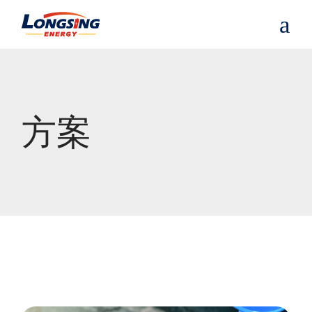
S
k
i
p
t
o
t
h
e
方案
c
o
n
t
e
n
t