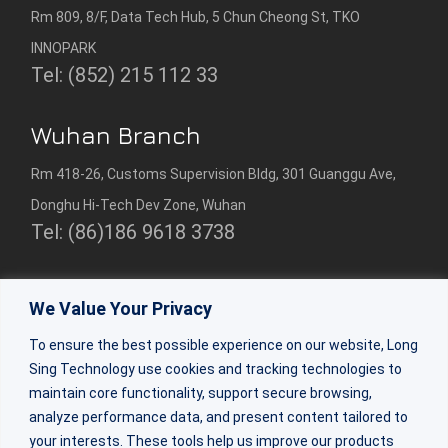
Rm 809, 8/F, Data Tech Hub, 5 Chun Cheong St, TKO
INNOPARK
Tel: (852) 215 112 33
Wuhan Branch
Rm 418-26, Customs Supervision Bldg, 301 Guanggu Ave,
Donghu Hi-Tech Dev Zone, Wuhan
Tel: (86)186 9618 3738
Shenzhen Branch
We Value Your Privacy
Rm 2307, 23/F, Bldg 1, Beihang Bldg, Nanshan Dist,
To ensure the best possible experience on our website, Long
Shenzhen
Sing Technology use cookies and tracking technologies to
Tel:(86)0755-86309333
maintain core functionality, support secure browsing,
analyze performance data, and present content tailored to
your interests. These tools help us improve our products