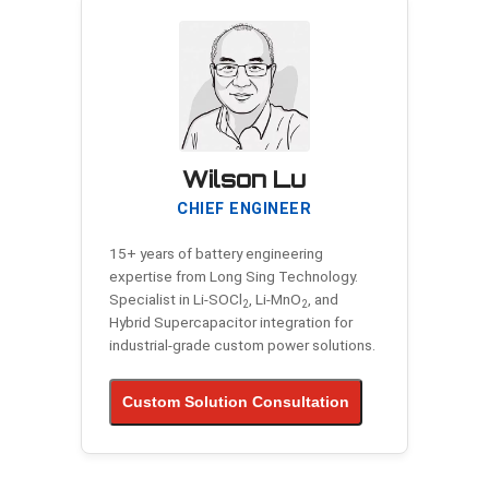
Wilson Lu
CHIEF ENGINEER
15+ years of battery engineering
expertise from Long Sing Technology.
Specialist in Li-SOCl
, Li-MnO
, and
2
2
Hybrid Supercapacitor integration for
industrial-grade custom power solutions.
Custom Solution Consultation