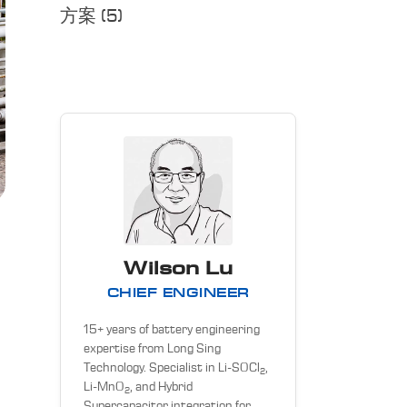
方案
(5)
Wilson Lu
CHIEF ENGINEER
15+ years of battery engineering
expertise from Long Sing
Technology. Specialist in Li-SOCl
,
2
Li-MnO
, and Hybrid
2
Supercapacitor integration for