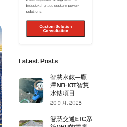
industrial-grade custom power
solutions.
Custom Solution
Consultation
Latest Posts
智慧水錶—鷹
潭NB-IOT智慧
水錶項目
26 9 月, 2025
智慧交通ETC系