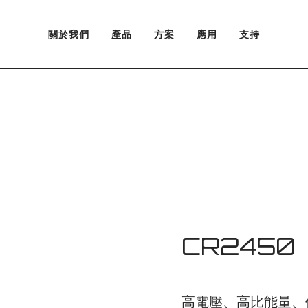
關於我們
產品
方案
應用
支持
鋰原電池
可充電鋰電池
CR2450
高電壓、高比能量、