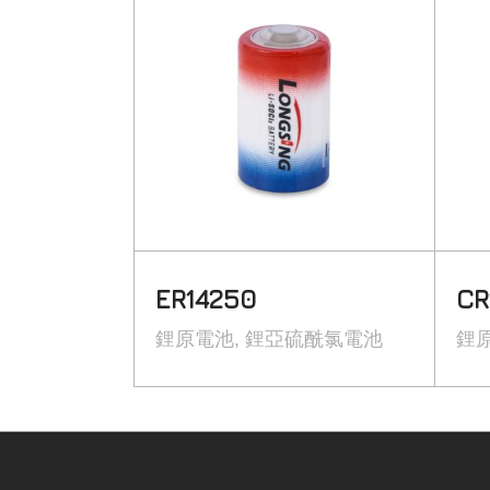
ER14250
CR
鋰原電池
鋰亞硫酰氯電池
鋰