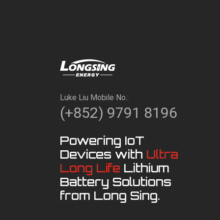
Luke Liu Mobile No.:
(+852) 9791 8196
Powering IoT
Devices with
Ultra
Long Life
Lithium
Battery Solutions
from Long Sing.