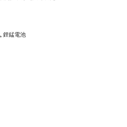
池
,
鋰錳電池