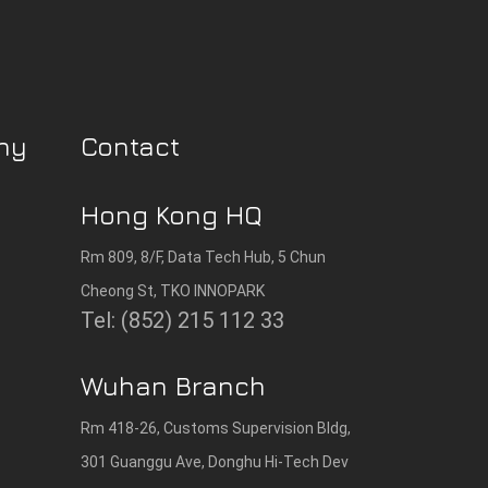
ny
Contact
Hong Kong HQ
Rm 809, 8/F, Data Tech Hub, 5 Chun
Cheong St, TKO INNOPARK
Tel: (852) 215 112 33
Wuhan Branch
Rm 418-26, Customs Supervision Bldg,
301 Guanggu Ave, Donghu Hi-Tech Dev