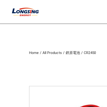
S
k
i
p
t
o
t
h
e
c
o
Home
All Products
鋰原電池
CR2450
n
t
e
n
t