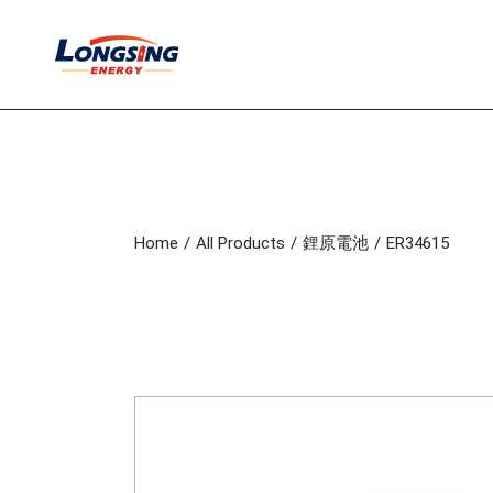
S
k
i
p
t
o
t
h
e
c
o
Home
All Products
鋰原電池
ER34615
n
t
e
n
t