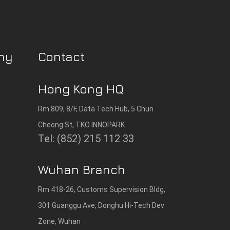
ny
Contact
Hong Kong HQ
Rm 809, 8/F, Data Tech Hub, 5 Chun
Cheong St, TKO INNOPARK
Tel: (852) 215 112 33
Wuhan Branch
Rm 418-26, Customs Supervision Bldg,
301 Guanggu Ave, Donghu Hi-Tech Dev
Zone, Wuhan