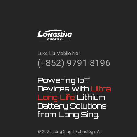
Luke Liu Mobile No.:
(+852) 9791 8196
Powering IoT
Devices with
Ultra
Long Life
Lithium
Battery Solutions
from Long Sing.
© 2026 Long Sing Technology. All