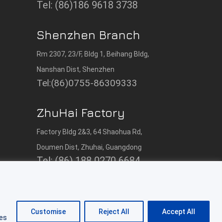
Tel: (86)186 9618 3738
Shenzhen Branch
Rm 2307, 23/F, Bldg 1, Beihang Bldg,
Nanshan Dist, Shenzhen
Tel:(86)0755-86309333
ZhuHai Factory
Factory Bldg 2&3, 64 Shaohua Rd,
Doumen Dist, Zhuhai, Guangdong
Tel: (86) 188 0270 6684
Customise
Reject All
Accept All
ies