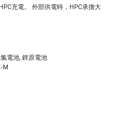
PC充電。 外部供電時，HPC承擔大
酰氯電池
,
鋰原電池
E-M