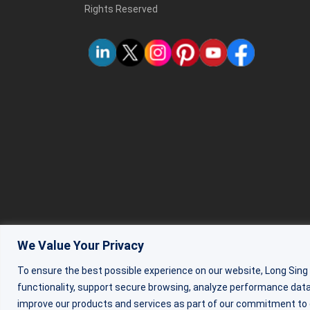
Rights Reserved
We Value Your Privacy
To ensure the best possible experience on our website, Long Sing
functionality, support secure browsing, analyze performance data,
improve our products and services as part of our commitment to qua