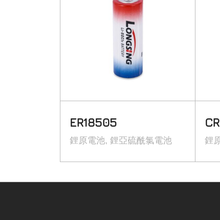
ER18505
CR
鋰原電池
鋰亞硫酰氯電池
鋰