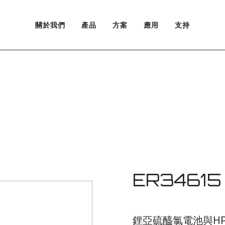
關於我們
產品
方案
應用
支持
鋰原電池
可充電鋰電池
ER34615
鋰亞硫醯氯電池與HP